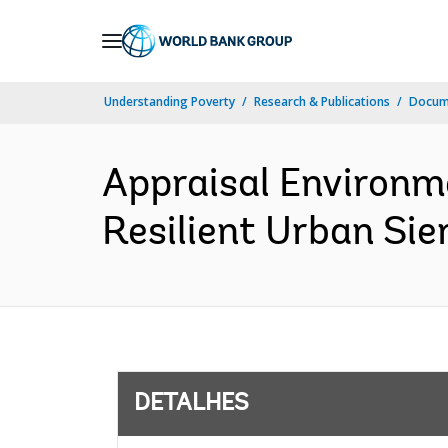
Skip
to
Main
Understanding Poverty
Research & Publications
Docume
Navigation
Appraisal Environm
Resilient Urban Sie
DETALHES