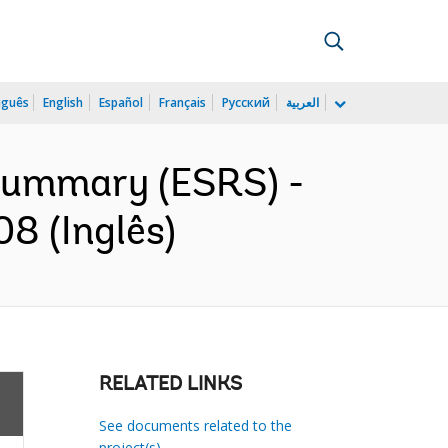
uguês
English
Español
Français
Русский
العربية
 Summary (ESRS) -
8 (Inglês)
RELATED LINKS
See documents related to the
project(s)