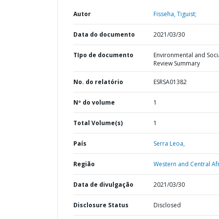
Autor
Fisseha, Tiguist;
Data do documento
2021/03/30
TIpo de documento
Environmental and Soci
Review Summary
No. do relatório
ESRSA01382
Nº do volume
1
Total Volume(s)
1
País
Serra Leoa,
Região
Western and Central Afr
Data de divulgação
2021/03/30
Disclosure Status
Disclosed