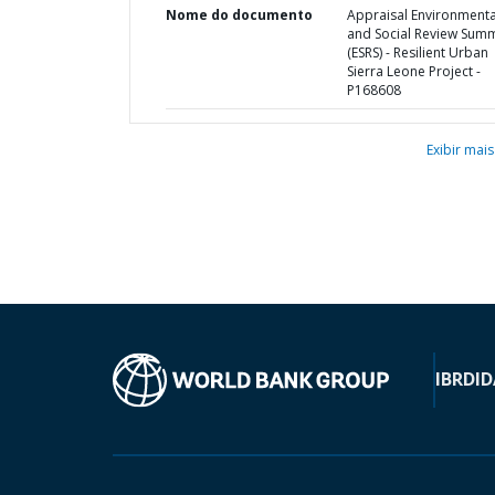
Nome do documento
Appraisal Environmenta
and Social Review Sum
(ESRS) - Resilient Urban
Sierra Leone Project -
P168608
Exibir mais
IBRD
ID