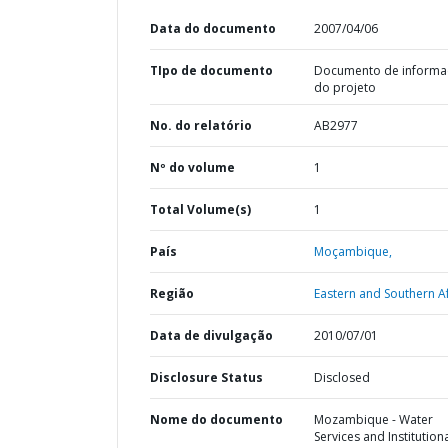
Data do documento
2007/04/06
TIpo de documento
Documento de informa
do projeto
No. do relatório
AB2977
Nº do volume
1
Total Volume(s)
1
País
Moçambique,
Região
Eastern and Southern Af
Data de divulgação
2010/07/01
Disclosure Status
Disclosed
Nome do documento
Mozambique - Water
Services and Institution