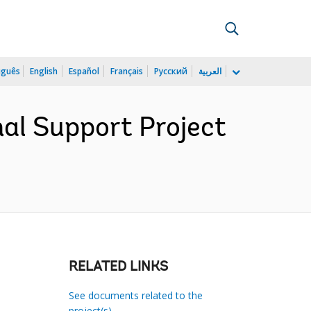
uguês
English
Español
Français
Русский
العربية
al Support Project
RELATED LINKS
See documents related to the
project(s)