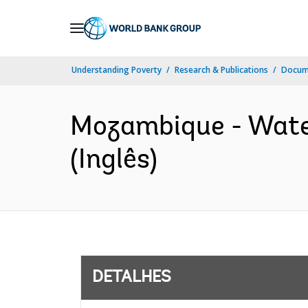
Skip
to
Main
Understanding Poverty
Research & Publications
Docume
Navigation
Mozambique - Water
(Inglês)
DETALHES