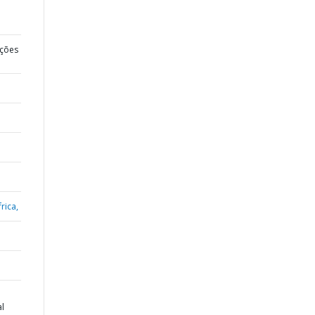
ções
rica,
al