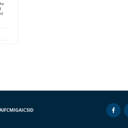
the
d
ol
A
IFC
MIGA
ICSID