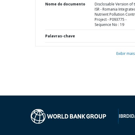
Nome do documento
Disclosable Version of 
ISR - Romania Integrate
Nutrient Pollution Contr
Project - P093775 -
Sequence No : 19
Palavras-chave
Exibir mais
IBRD
ID