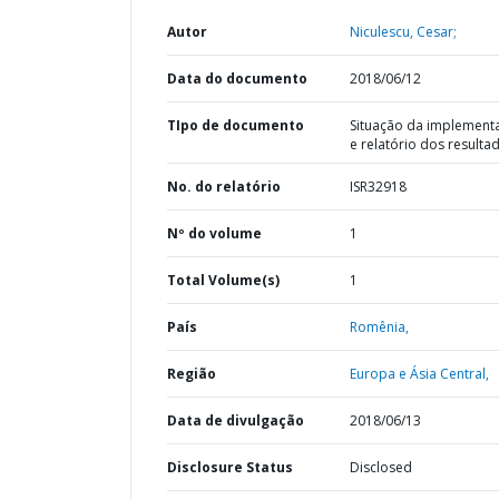
Autor
Niculescu, Cesar;
Data do documento
2018/06/12
TIpo de documento
Situação da implement
e relatório dos resulta
No. do relatório
ISR32918
Nº do volume
1
Total Volume(s)
1
País
Romênia,
Região
Europa e Ásia Central,
Data de divulgação
2018/06/13
Disclosure Status
Disclosed