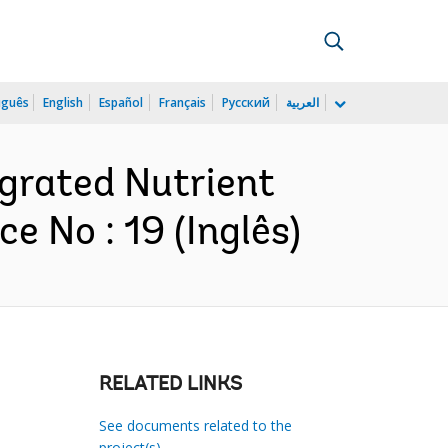
uguês
English
Español
Français
Русский
العربية
egrated Nutrient
e No : 19 (Inglês)
RELATED LINKS
See documents related to the
project(s)