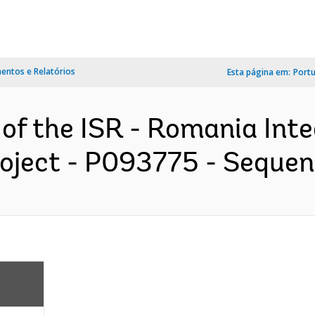
ntos e Relatórios
Esta página em:
Port
 of the ISR - Romania Int
roject - P093775 - Sequenc