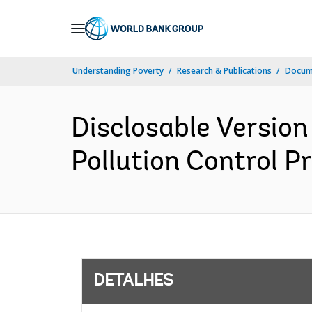
Skip
to
Main
Understanding Poverty
Research & Publications
Docume
Navigation
Disclosable Version
Pollution Control P
DETALHES