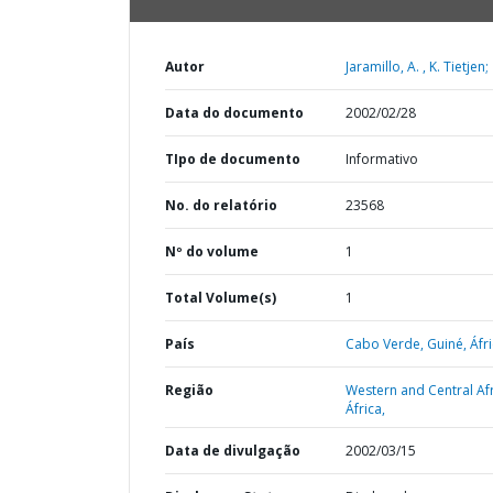
Autor
Jaramillo, A. , K. Tietjen;
Data do documento
2002/02/28
TIpo de documento
Informativo
No. do relatório
23568
Nº do volume
1
Total Volume(s)
1
País
Cabo Verde,
Guiné,
Áfri
Região
Western and Central Afr
África,
Data de divulgação
2002/03/15