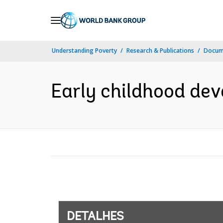
Skip
to
Main
Understanding Poverty
Research & Publications
Docume
Navigation
Early childhood dev
DETALHES