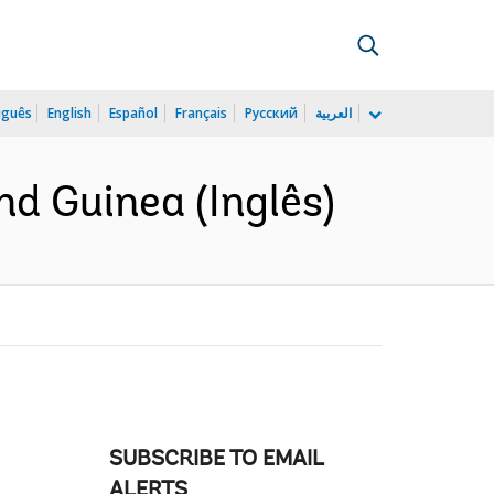
uguês
English
Español
Français
Русский
العربية
d Guinea (Inglês)
SUBSCRIBE TO EMAIL
ALERTS