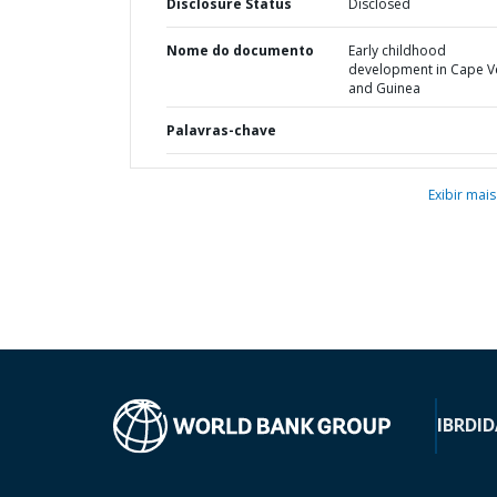
Disclosure Status
Disclosed
Nome do documento
Early childhood
development in Cape V
and Guinea
Palavras-chave
Exibir mais
IBRD
ID