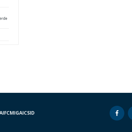
erde
A
IFC
MIGA
ICSID