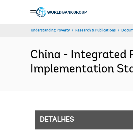
Skip
to
Main
Understanding Poverty
Research & Publications
Docume
Navigation
China - Integrated 
Implementation Sta
DETALHES