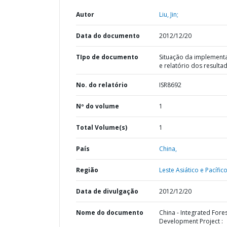
Autor
Liu, Jin;
Data do documento
2012/12/20
TIpo de documento
Situação da implement
e relatório dos resulta
No. do relatório
ISR8692
Nº do volume
1
Total Volume(s)
1
País
China,
Região
Leste Asiático e Pacífico
Data de divulgação
2012/12/20
Nome do documento
China - Integrated Fore
Development Project :