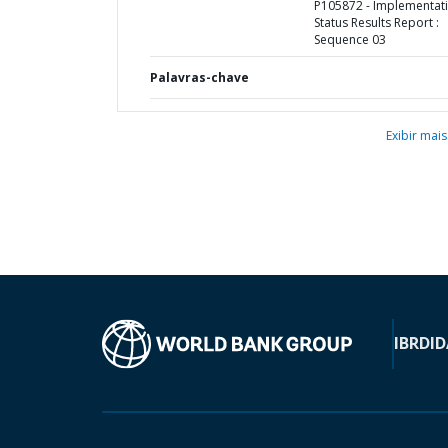
P105872 - Implementat
Status Results Report :
Sequence 03
Palavras-chave
Exibir mais
IBRD
ID