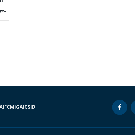
ng
ect -
A
IFC
MIGA
ICSID