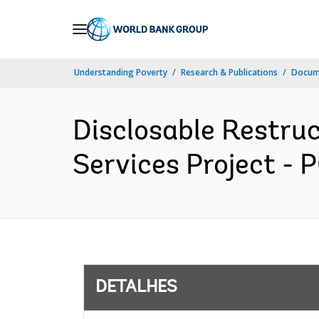
Skip
to
Main
Understanding Poverty
Research & Publications
Docume
Navigation
Disclosable Restru
Services Project - 
DETALHES