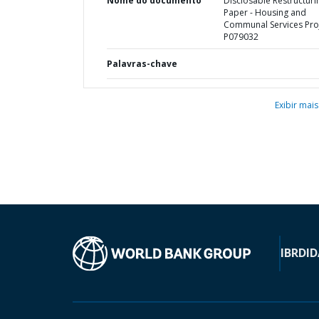
Nome do documento
Disclosable Restructuri
Paper - Housing and
Communal Services Proj
P079032
Palavras-chave
Exibir mais
IBRD
ID