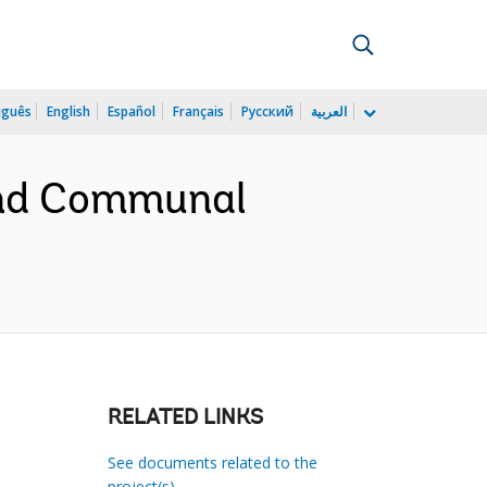
uguês
English
Español
Français
Русский
العربية
 and Communal
RELATED LINKS
See documents related to the
project(s)