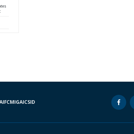
ates
t
A
IFC
MIGA
ICSID