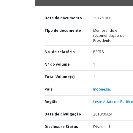
Data do documento
1977/10/31
TIpo de documento
Memorando e
recomendação do
Presidente
No. do relatório
P2078
Nº do volume
1
Total Volume(s)
1
País
Indonésia,
Região
Leste Asiático e Pacífico
Data de divulgação
2010/06/24
Disclosure Status
Disclosed