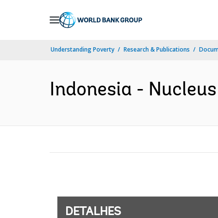
Skip
to
Main
Understanding Poverty
Research & Publications
Docume
Navigation
Indonesia - Nucleus
DETALHES