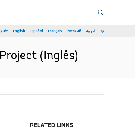
uguês
English
Español
Français
Русский
العربية
roject (Inglês)
RELATED LINKS