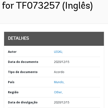
for TF073257 (Inglês)
DETALHES
Autor
LEGKL;
Data do documento
2020/12/15
TIpo de documento
Acordo
País
Mundo,
Região
Other,
Data de divulgação
2020/12/15