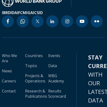
IBRD
IDA
IFC
MIGA
ICSID
Who We
Countries
Events
STAY
Are
CURR
Topics
Data
News
WITH
Projects &
WBG
Careers
Operations
Academy
OUR
LATES
Contact
Research &
Results
Publications
Scorecard
DATA