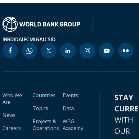
IBRD
IDA
IFC
MIGA
ICSID
Who We
Countries
Events
STAY
Are
CURR
Topics
Data
News
WITH
Projects &
WBG
Careers
Operations
Academy
OUR