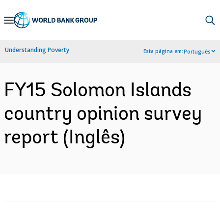
Skip
to
Main
Understanding Poverty
Esta página em:
Português
Navigation
FY15 Solomon Islands
country opinion survey
report (Inglês)