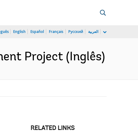
uguês
English
Español
Français
Русский
العربية
nt Project (Inglês)
RELATED LINKS