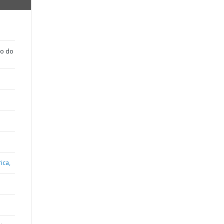
ão do
ica,