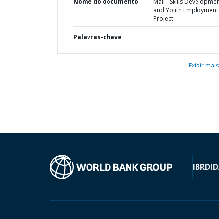
Nome do documento
Mali - Skills Developme
and Youth Employment
Project
Palavras-chave
Exibir mais
IBRD
ID