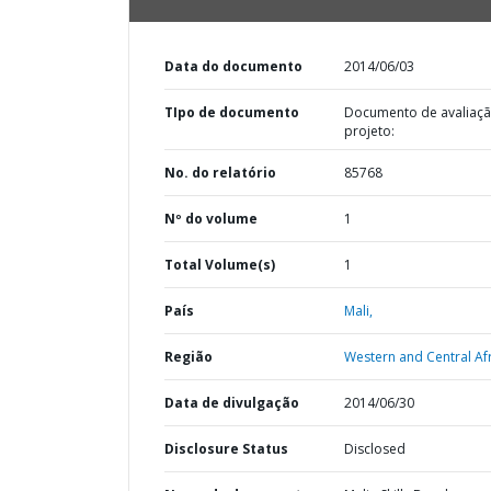
Data do documento
2014/06/03
TIpo de documento
Documento de avaliaç
projeto:
No. do relatório
85768
Nº do volume
1
Total Volume(s)
1
País
Mali,
Região
Western and Central Afr
Data de divulgação
2014/06/30
Disclosure Status
Disclosed