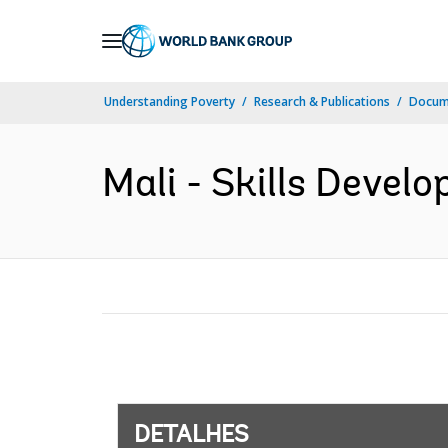
Skip
to
Main
Understanding Poverty
Research & Publications
Docume
Navigation
Mali - Skills Devel
DETALHES