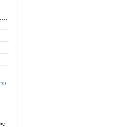
ções
rica,
ing