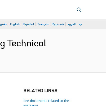
uguês
English
Español
Français
Русский
العربية
g Technical
RELATED LINKS
See documents related to the
project(s)