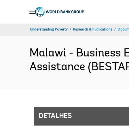
Skip
to
Main
Understanding Poverty
Research & Publications
Docume
Navigation
Malawi - Business 
Assistance (BESTAP)
DETALHES