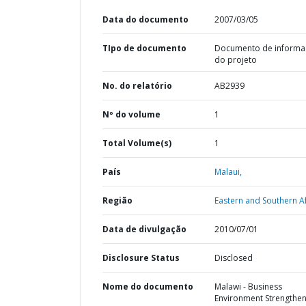
Data do documento
2007/03/05
TIpo de documento
Documento de informa
do projeto
No. do relatório
AB2939
Nº do volume
1
Total Volume(s)
1
País
Malaui,
Região
Eastern and Southern Af
Data de divulgação
2010/07/01
Disclosure Status
Disclosed
Nome do documento
Malawi - Business
Environment Strengthen