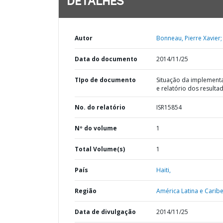
DETALHES
Autor
Bonneau, Pierre Xavier;
Data do documento
2014/11/25
TIpo de documento
Situação da implement
e relatório dos resulta
No. do relatório
ISR15854
Nº do volume
1
Total Volume(s)
1
País
Haiti,
Região
América Latina e Caribe
Data de divulgação
2014/11/25