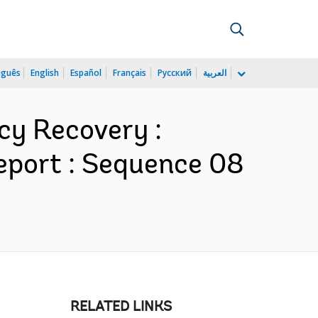
uguês
English
Español
Français
Русский
العربية
cy Recovery :
eport : Sequence 08
RELATED LINKS