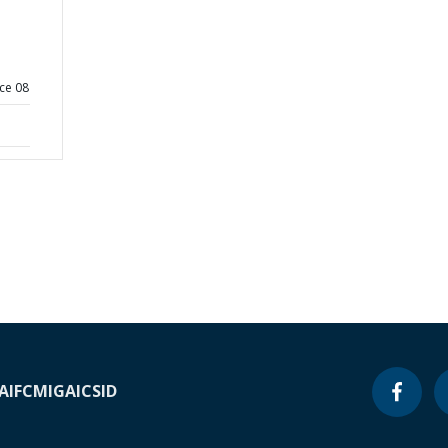
ce 08
A
IFC
MIGA
ICSID