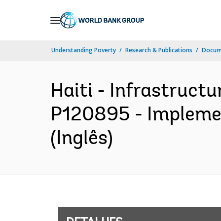
Skip
to
Main
Understanding Poverty
Research & Publications
Docume
Navigation
Haiti - Infrastruct
P120895 - Implemen
(Inglês)