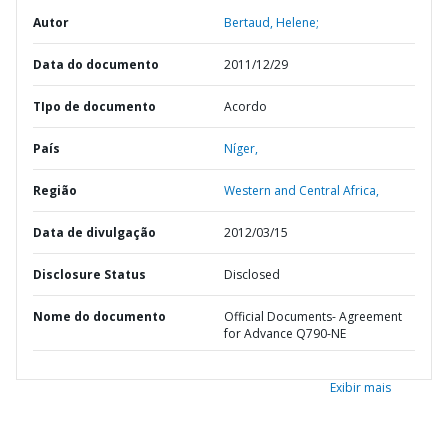
Autor
Bertaud, Helene;
Data do documento
2011/12/29
TIpo de documento
Acordo
País
Níger,
Região
Western and Central Africa,
Data de divulgação
2012/03/15
Disclosure Status
Disclosed
Nome do documento
Official Documents- Agreement
for Advance Q790-NE
Exibir mais