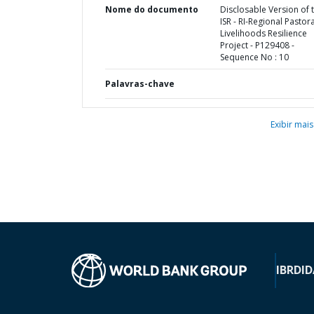
Nome do documento
Disclosable Version of 
ISR - RI-Regional Pastora
Livelihoods Resilience
Project - P129408 -
Sequence No : 10
Palavras-chave
Exibir mais
IBRD
ID