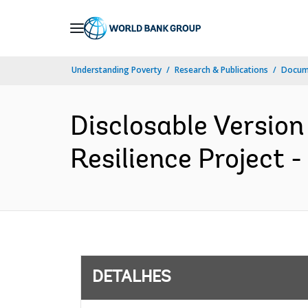
Skip
to
Main
Understanding Poverty
Research & Publications
Docume
Navigation
Disclosable Version
Resilience Project 
DETALHES