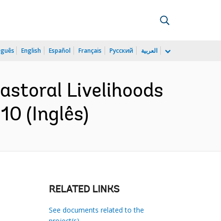
uguês
English
Español
Français
Русский
العربية
Pastoral Livelihoods
10 (Inglês)
RELATED LINKS
See documents related to the
project(s)