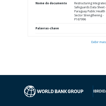
Nome do documento
Restructuring Integrate
Safeguards Data Sheet 
Paraguay Public Health
Sector Strengthening -
P167996
Palavras-chave
Exibir mais
IBRD
ID