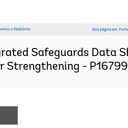
ntos e Relatórios
Esta página em:
Port
grated Safeguards Data S
r Strengthening - P167996