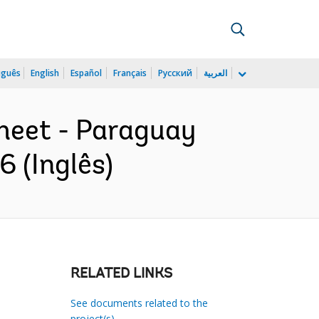
uguês
English
Español
Français
Русский
العربية
heet - Paraguay
 (Inglês)
RELATED LINKS
See documents related to the
project(s)