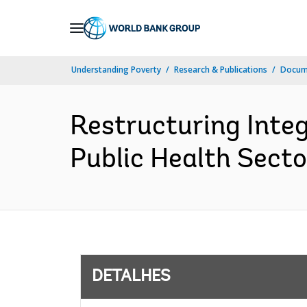
Skip
to
Main
Understanding Poverty
Research & Publications
Docume
Navigation
Restructuring Inte
Public Health Secto
DETALHES