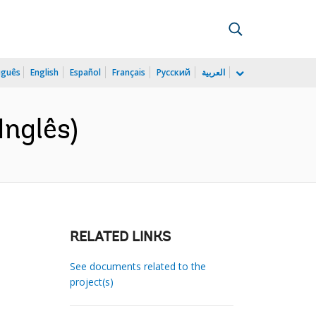
uguês
English
Español
Français
Русский
العربية
nglês)
RELATED LINKS
See documents related to the
project(s)