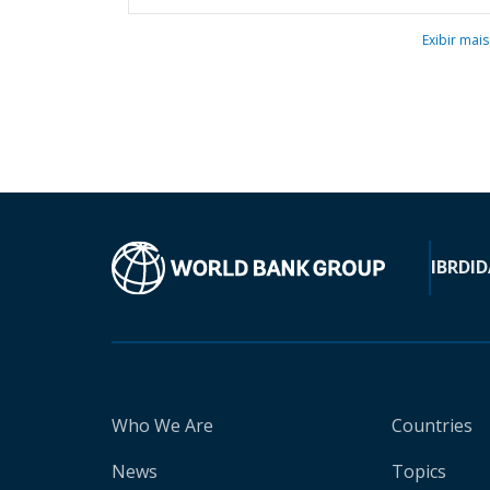
Exibir mais
IBRD
ID
Who We Are
Countries
News
Topics