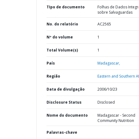
TIpo de documento
Folhas de Dados Integ
sobre Salvaguardas
No. do relatório
AC2565
Nº do volume
1
Total Volume(s)
1
País
Madagascar,
Região
Eastern and Southern Af
Data de divulgação
2006/10/23
Disclosure Status
Disclosed
Nome do documento
Madagascar - Second
Community Nutrition
Palavras-chave