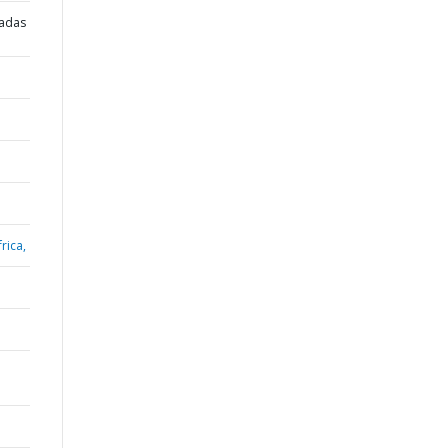
radas
rica,