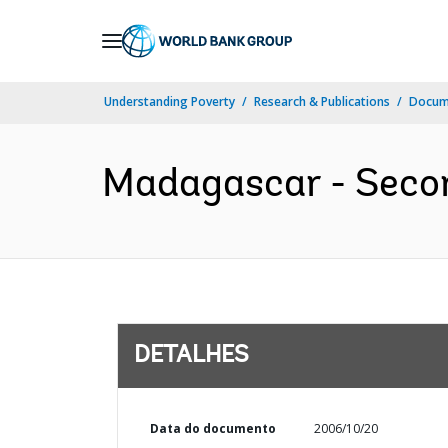
Skip
to
Main
Understanding Poverty
Research & Publications
Docume
Navigation
Madagascar - Secon
DETALHES
Data do documento
2006/10/20