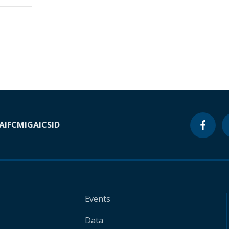
A
IFC
MIGA
ICSID
Events
Data