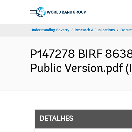
Skip
to
Main
Understanding Poverty
Research & Publications
Docume
Navigation
P147278 BIRF 8638
Public Version.pdf (
DETALHES