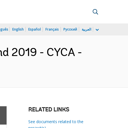
uguês
English
Español
Français
Русский
العربية
d 2019 - CYCA -
RELATED LINKS
See documents related to the
project(s)