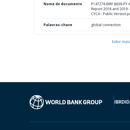
Nome do documento
P147278 BIRF 8638-PY A
Report 2018 and 2019 -
CYCA - Public Version.p
Palavras-chave
global connection
Exibir mais
IBRD
ID