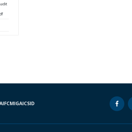
udit
df
A
IFC
MIGA
ICSID