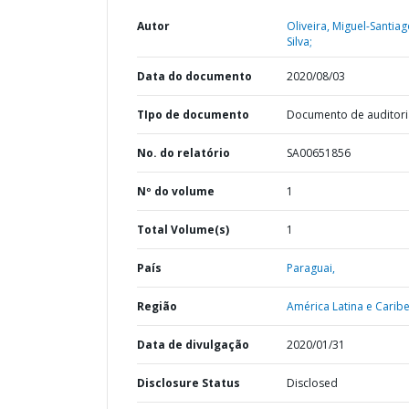
Autor
Oliveira, Miguel-Santia
Silva;
Data do documento
2020/08/03
TIpo de documento
Documento de auditori
No. do relatório
SA00651856
Nº do volume
1
Total Volume(s)
1
País
Paraguai,
Região
América Latina e Caribe
Data de divulgação
2020/01/31
Disclosure Status
Disclosed