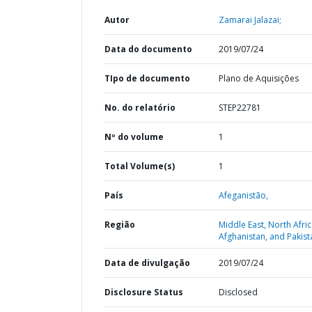
Autor
Zamarai Jalazai;
Data do documento
2019/07/24
TIpo de documento
Plano de Aquisições
No. do relatório
STEP22781
Nº do volume
1
Total Volume(s)
1
País
Afeganistão,
Região
Middle East, North Afric
Afghanistan, and Pakist
Data de divulgação
2019/07/24
Disclosure Status
Disclosed