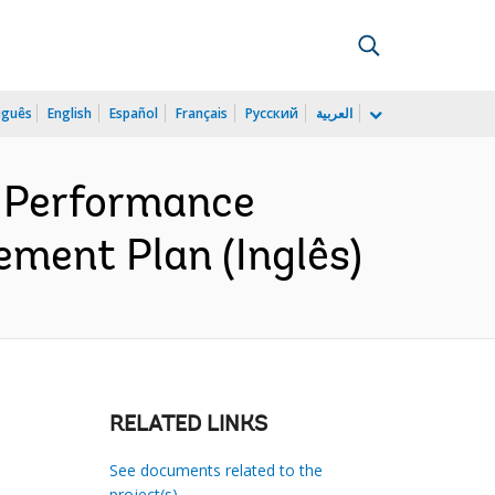
uguês
English
Español
Français
Русский
العربية
 Performance
ement Plan (Inglês)
RELATED LINKS
See documents related to the
project(s)