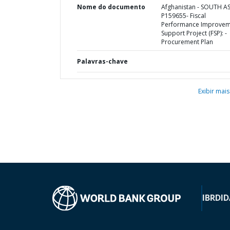
Nome do documento
Afghanistan - SOUTH AS
P159655- Fiscal
Performance Improvem
Support Project (FSP): -
Procurement Plan
Palavras-chave
Exibir mais
IBRD
ID