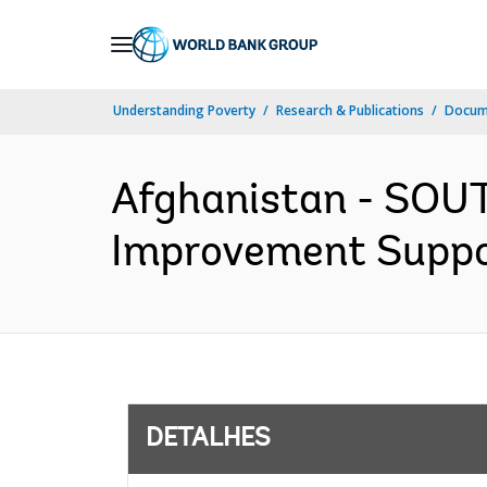
Skip
to
Main
Understanding Poverty
Research & Publications
Docume
Navigation
Afghanistan - SOU
Improvement Support
DETALHES