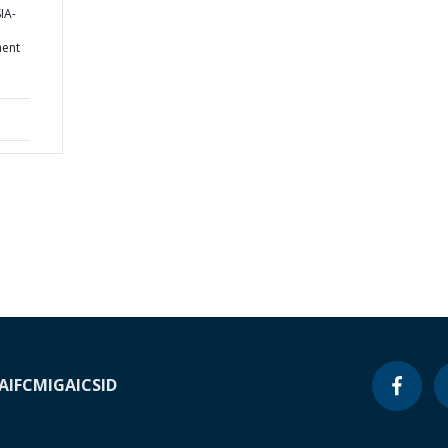
IA-
ent
A
IFC
MIGA
ICSID