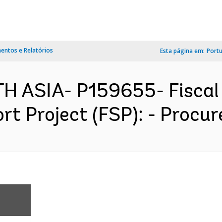
ntos e Relatórios
Esta página em:
Port
TH ASIA- P159655- Fiscal
 Project (FSP): - Procur