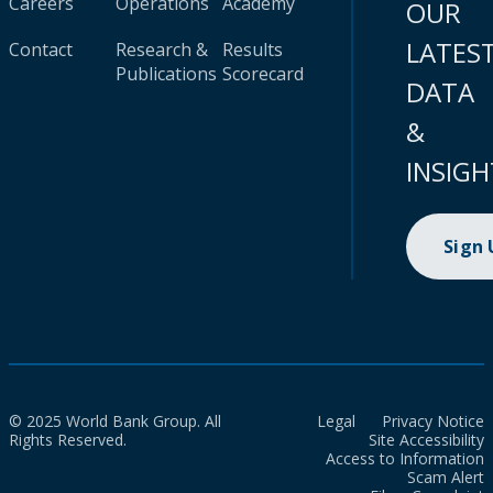
Careers
Operations
Academy
OUR
LATES
Contact
Research &
Results
Publications
Scorecard
DATA
&
INSIGH
Sign
© 2025 World Bank Group. All
Legal
Privacy Notice
Rights Reserved.
Site Accessibility
Access to Information
Scam Alert