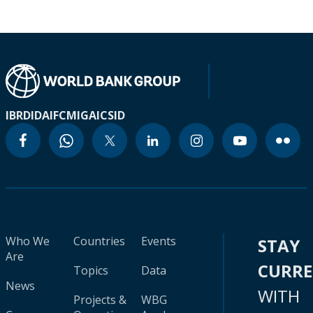
IBRD
IDA
IFC
MIGA
ICSID
Who We
Countries
Events
STAY
Are
CURR
Topics
Data
News
WITH
Projects &
WBG