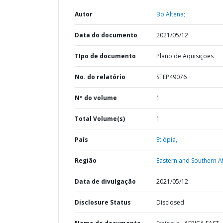
Autor
Bo Altena;
Data do documento
2021/05/12
TIpo de documento
Plano de Aquisições
No. do relatório
STEP49076
Nº do volume
1
Total Volume(s)
1
País
Etiópia,
Região
Eastern and Southern Af
Data de divulgação
2021/05/12
Disclosure Status
Disclosed