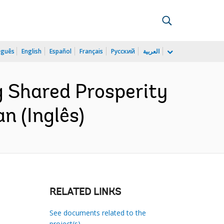
uguês
English
Español
Français
Русский
العربية
 Shared Prosperity
n (Inglês)
RELATED LINKS
See documents related to the
project(s)