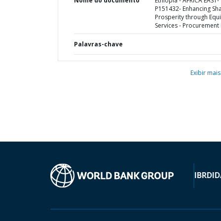
Nome do documento
Ethiopia - AFRICA EAST-
P151432- Enhancing Sh
Prosperity through Equi
Services - Procurement 
Palavras-chave
Exibir mais
IBRD
ID