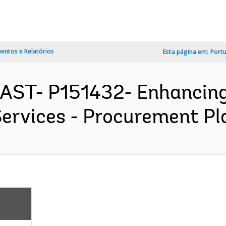
ntos e Relatórios
Esta página em:
Port
EAST- P151432- Enhancing
ervices - Procurement Pla