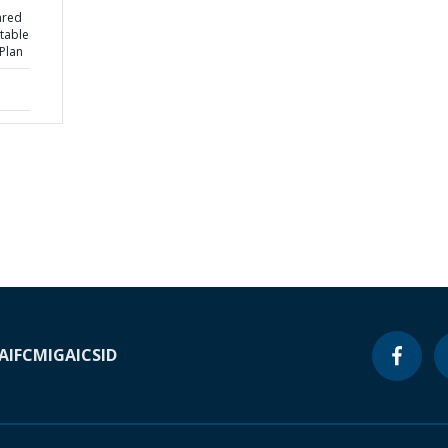
ared
table
Plan
A
IFC
MIGA
ICSID