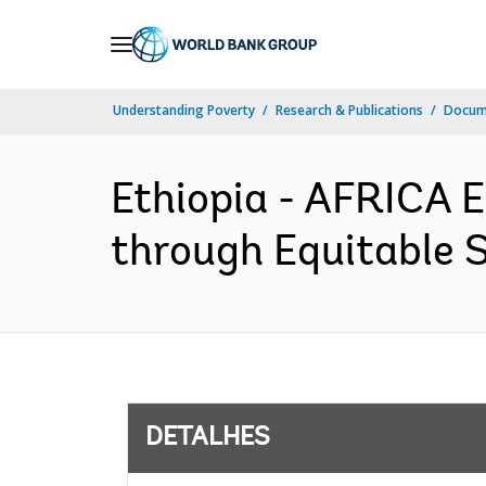
Skip
to
Main
Understanding Poverty
Research & Publications
Docume
Navigation
Ethiopia - AFRICA 
through Equitable S
DETALHES