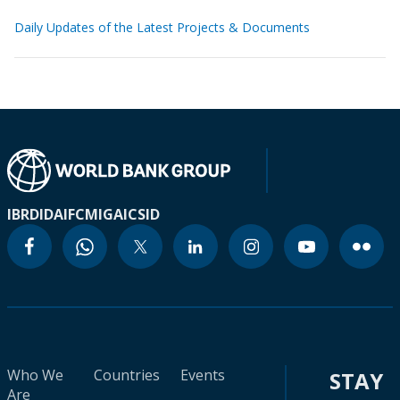
Daily Updates of the Latest Projects & Documents
IBRD
IDA
IFC
MIGA
ICSID
Who We
Countries
Events
STAY
Are