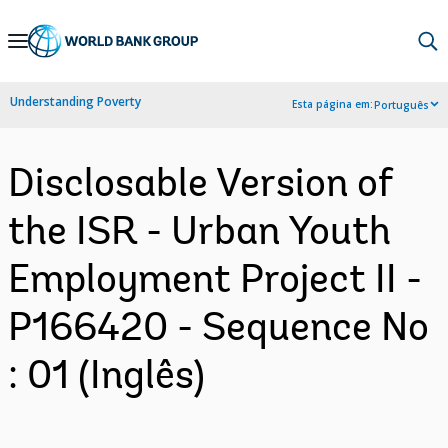
Skip
to
Main
Understanding Poverty
Esta página em:
Português
Navigation
Disclosable Version of
the ISR - Urban Youth
Employment Project II -
P166420 - Sequence No
: 01 (Inglês)