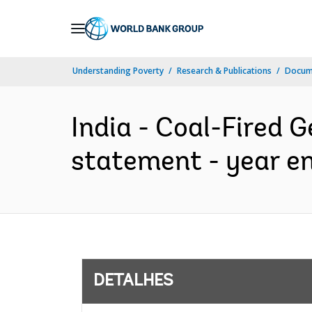
Skip
to
Main
Understanding Poverty
Research & Publications
Docume
Navigation
India - Coal-Fired G
statement - year en
DETALHES