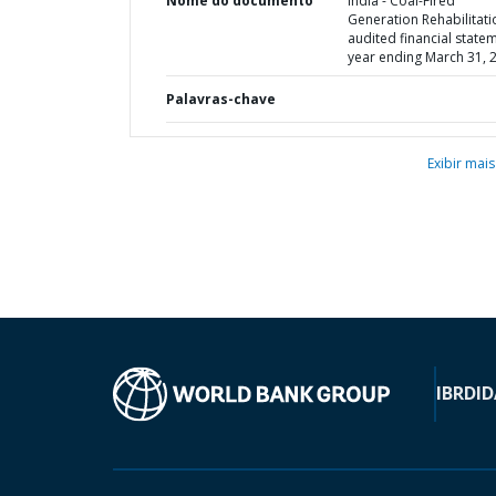
Nome do documento
India - Coal-Fired
Generation Rehabilitati
audited financial statem
year ending March 31, 
Palavras-chave
Exibir mais
IBRD
ID