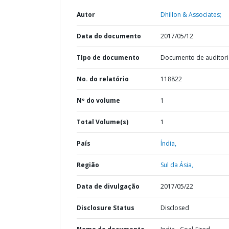
Autor
Dhillon & Associates;
Data do documento
2017/05/12
TIpo de documento
Documento de auditori
No. do relatório
118822
Nº do volume
1
Total Volume(s)
1
País
Índia,
Região
Sul da Ásia,
Data de divulgação
2017/05/22
Disclosure Status
Disclosed