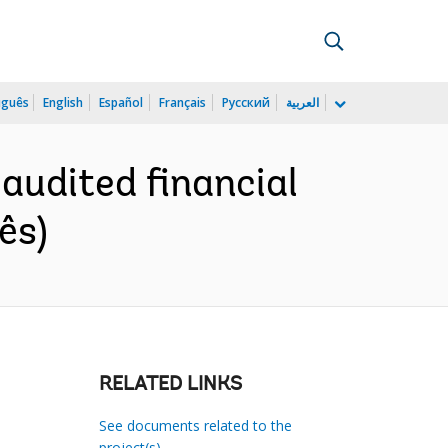
uguês
English
Español
Français
Русский
العربية
 audited financial
ês)
RELATED LINKS
See documents related to the
project(s)