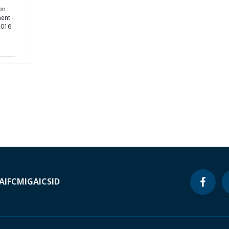
on :
ent -
2016
A
IFC
MIGA
ICSID