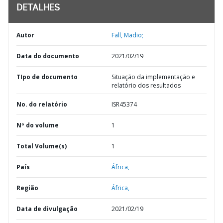
DETALHES
Autor
Fall, Madio;
Data do documento
2021/02/19
TIpo de documento
Situação da implementação e
relatório dos resultados
No. do relatório
ISR45374
Nº do volume
1
Total Volume(s)
1
País
África,
Região
África,
Data de divulgação
2021/02/19