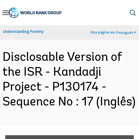
Skip
to
Main
Understanding Poverty
Esta página em:
Português
Navigation
Disclosable Version of
the ISR - Kandadji
Project - P130174 -
Sequence No : 17 (Inglês)