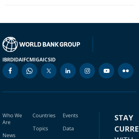
IBRD
IDA
IFC
MIGA
ICSID
Who We
Countries
Events
STAY
Are
CURR
Topics
Data
News