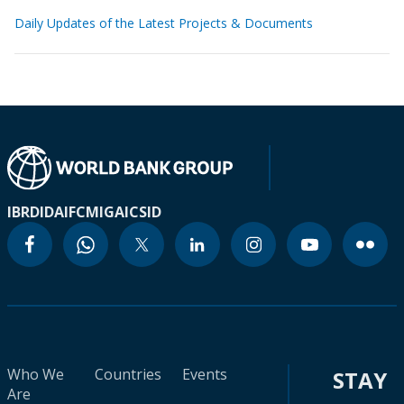
Daily Updates of the Latest Projects & Documents
IBRD
IDA
IFC
MIGA
ICSID
Who We
Countries
Events
STAY
Are