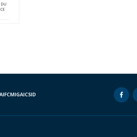
r DU
ICE
A
IFC
MIGA
ICSID