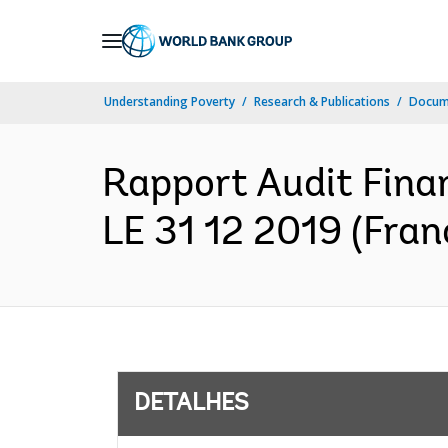
Skip
to
Main
Understanding Poverty
Research & Publications
Docume
Navigation
Rapport Audit Fin
LE 31 12 2019 (Fran
DETALHES