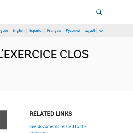
uguês
English
Español
Français
Русский
العربية
 L'EXERCICE CLOS
RELATED LINKS
See documents related to the
project(s)