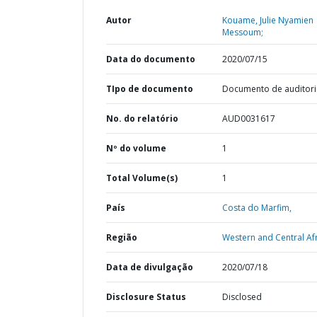
Autor
Kouame, Julie Nyamien
Messoum;
Data do documento
2020/07/15
TIpo de documento
Documento de auditori
No. do relatório
AUD0031617
Nº do volume
1
Total Volume(s)
1
País
Costa do Marfim,
Região
Western and Central Afr
Data de divulgação
2020/07/18
Disclosure Status
Disclosed