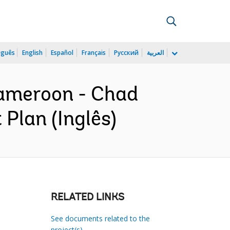
uguês
English
Español
Français
Русский
العربية
ameroon - Chad
Plan (Inglês)
RELATED LINKS
See documents related to the
project(s)