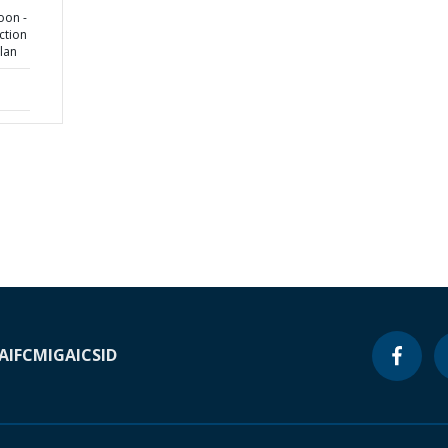
oon -
ction
lan
A
IFC
MIGA
ICSID