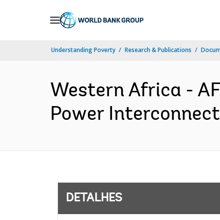
Skip
to
Main
Understanding Poverty
Research & Publications
Docume
Navigation
Western Africa - 
Power Interconnecti
DETALHES