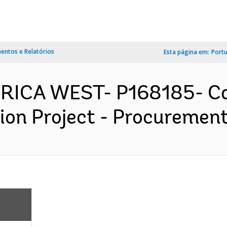
ntos e Relatórios
Esta página em:
Port
AFRICA WEST- P168185- C
on Project - Procurement 