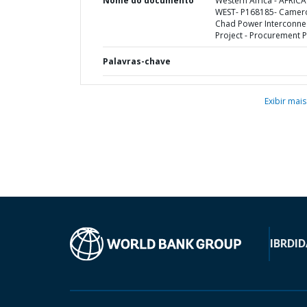
Nome do documento
Western Africa - AFRICA
WEST- P168185- Camer
Chad Power Interconne
Project - Procurement P
Palavras-chave
Exibir mais
IBRD
ID