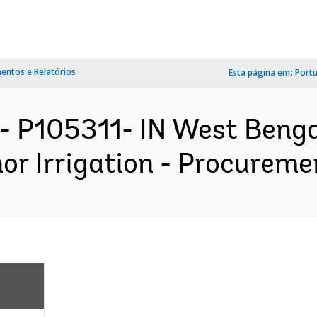
ntos e Relatórios
Esta página em:
Port
- P105311- IN West Benga
r Irrigation - Procuremen