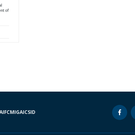
al
nt of
A
IFC
MIGA
ICSID