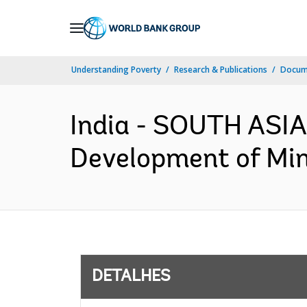
Skip
to
Main
Understanding Poverty
Research & Publications
Docume
Navigation
India - SOUTH ASIA
Development of Mino
DETALHES