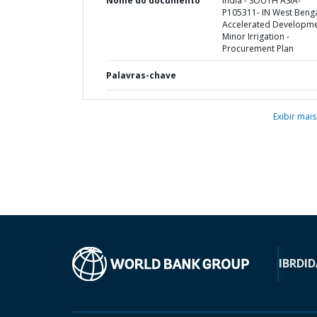
Nome do documento
India - SOUTH ASIA-
P105311- IN West Beng
Accelerated Developme
Minor Irrigation -
Procurement Plan
Palavras-chave
Exibir mais
IBRD
ID