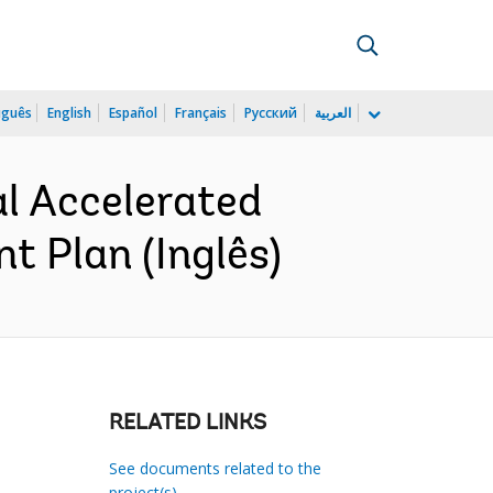
uguês
English
Español
Français
Русский
العربية
l Accelerated
t Plan (Inglês)
RELATED LINKS
See documents related to the
project(s)