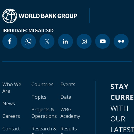
IBRD
IDA
IFC
MIGA
ICSID
Who We
Countries
Events
STAY
Are
CURR
Topics
Data
News
WITH
Projects &
WBG
Careers
Operations
Academy
OUR
LATES
Contact
Research &
Results