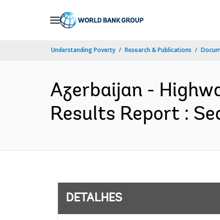
Skip
to
Main
Understanding Poverty
Research & Publications
Docume
Navigation
Azerbaijan - Highw
Results Report : Se
DETALHES