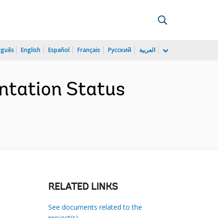
uguês
English
Español
Français
Русский
العربية
ntation Status
RELATED LINKS
See documents related to the
project(s)