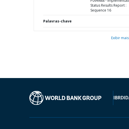
P094488 - Implementat
Status Results Report :
Sequence 16
Palavras-chave
Exibir mais
IBRD
ID