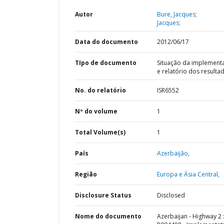
Autor
Bure, Jacques;
Jacques;
Data do documento
2012/06/17
TIpo de documento
Situação da implement
e relatório dos resulta
No. do relatório
ISR6552
Nº do volume
1
Total Volume(s)
1
País
Azerbaijão,
Região
Europa e Ásia Central,
Disclosure Status
Disclosed
Nome do documento
Azerbaijan - Highway 2 