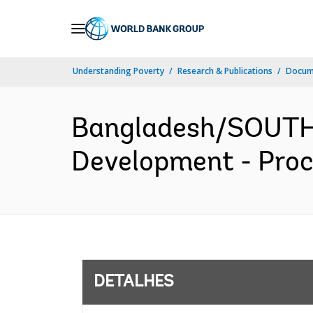
Skip
to
Main
Understanding Poverty
Research & Publications
Docume
Navigation
Bangladesh/SOUTH 
Development - Proc
DETALHES