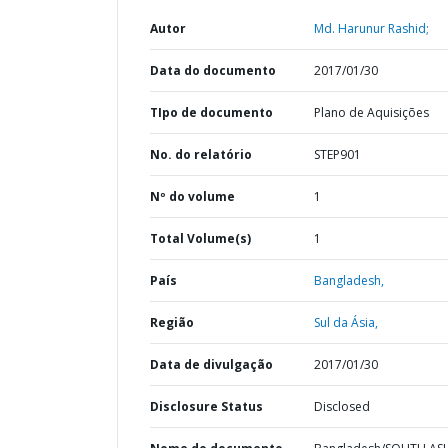
Autor
Md. Harunur Rashid;
Data do documento
2017/01/30
TIpo de documento
Plano de Aquisições
No. do relatório
STEP901
Nº do volume
1
Total Volume(s)
1
País
Bangladesh,
Região
Sul da Ásia,
Data de divulgação
2017/01/30
Disclosure Status
Disclosed