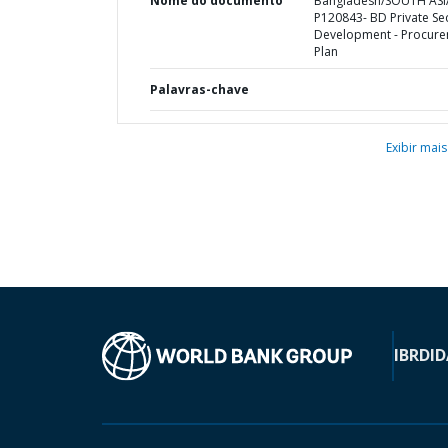
Nome do documento
Bangladesh/SOUTH ASI
P120843- BD Private Se
Development - Procur
Plan
Palavras-chave
Exibir mais
IBRD
ID