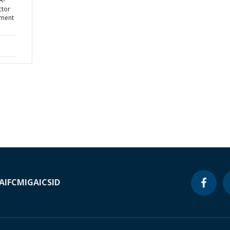
A-
ctor
ement
A
IFC
MIGA
ICSID