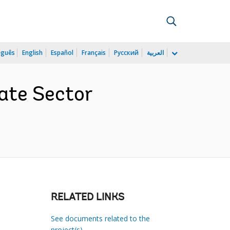
uguês
English
Español
Français
Русский
العربية
ate Sector
RELATED LINKS
See documents related to the
project(s)