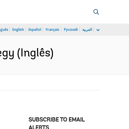
uguês
English
Español
Français
Русский
العربية
egy (Inglês)
SUBSCRIBE TO EMAIL
ALERTS