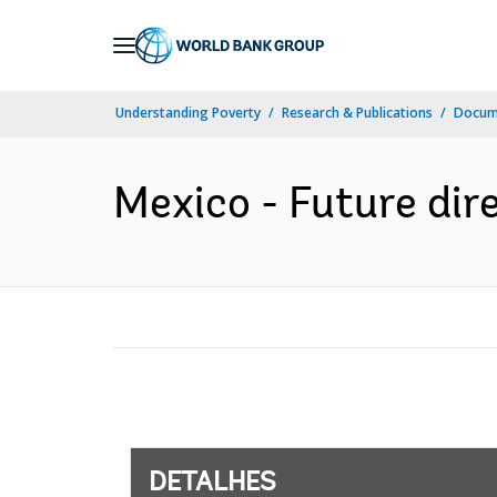
Skip
to
Main
Understanding Poverty
Research & Publications
Docume
Navigation
Mexico - Future dire
DETALHES