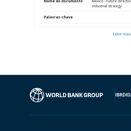
Nome do documento
Mexico - Future directio
industrial strategy
Palavras-chave
Exibir mais
IBRD
ID