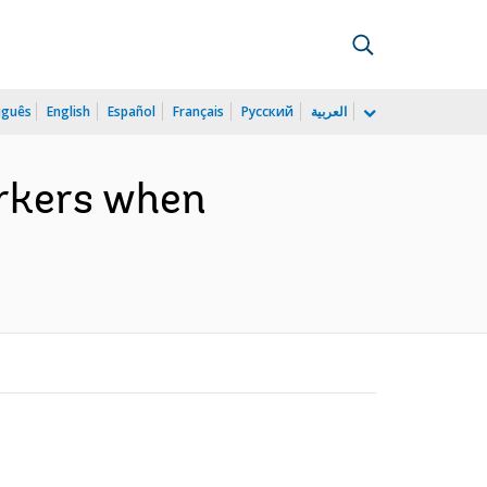
uguês
English
Español
Français
Русский
العربية
orkers when