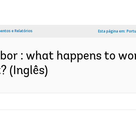
ntos e Relatórios
Esta página em:
Port
abor : what happens to w
 (Inglês)