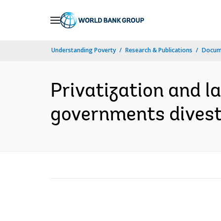
Skip
to
Main
Understanding Poverty
Research & Publications
Docume
Navigation
Privatization and l
governments divest?