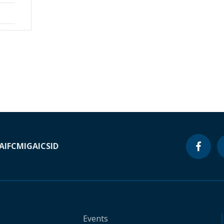
A
IFC
MIGA
ICSID
Events