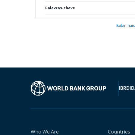
Palavras-chave
Exibir mais
IBRD
ID
Who We Are
Countries