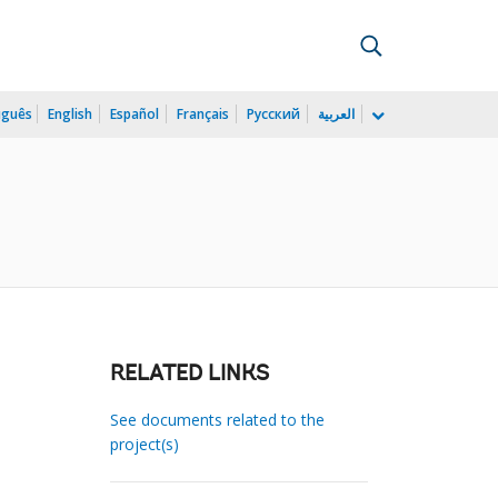
uguês
English
Español
Français
Русский
العربية
RELATED LINKS
See documents related to the
project(s)