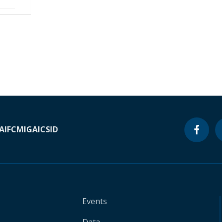
A
IFC
MIGA
ICSID
Events