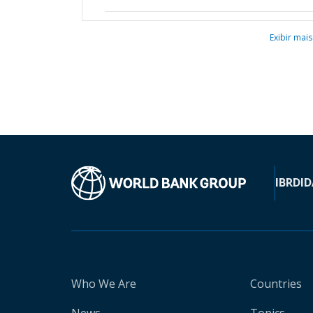
Exibir mais
IBRD
ID
Who We Are
Countries