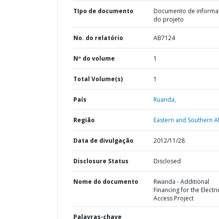
TIpo de documento
Documento de informa
do projeto
No. do relatório
AB7124
Nº do volume
1
Total Volume(s)
1
País
Ruanda,
Região
Eastern and Southern Af
Data de divulgação
2012/11/28
Disclosure Status
Disclosed
Nome do documento
Rwanda - Additional
Financing for the Electri
Access Project
Palavras-chave