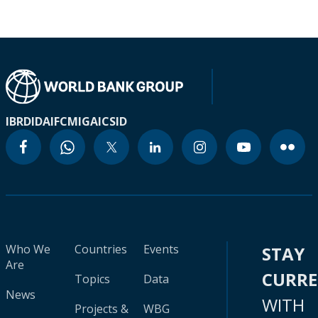
IBRD
IDA
IFC
MIGA
ICSID
Who We
Countries
Events
STAY
Are
CURR
Topics
Data
News
WITH
Projects &
WBG