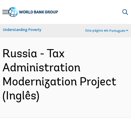
Skip
to
Main
Understanding Poverty
Esta página em:
Português
Navigation
Russia - Tax
Administration
Modernization Project
(Inglês)