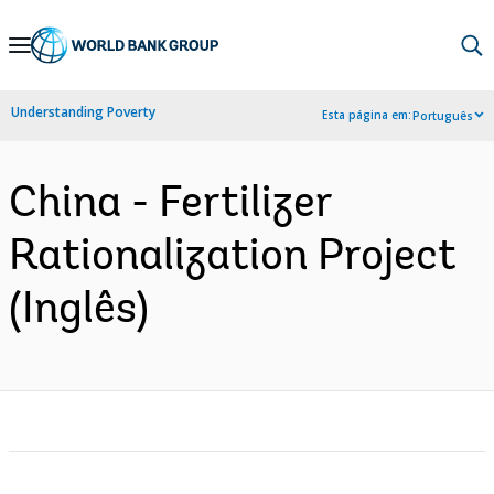
Skip
to
Main
Understanding Poverty
Esta página em:
Português
Navigation
China - Fertilizer
Rationalization Project
(Inglês)