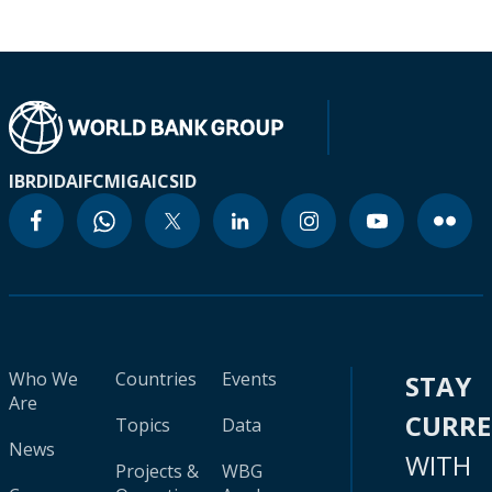
IBRD
IDA
IFC
MIGA
ICSID
Who We
Countries
Events
STAY
Are
CURR
Topics
Data
News
WITH
Projects &
WBG