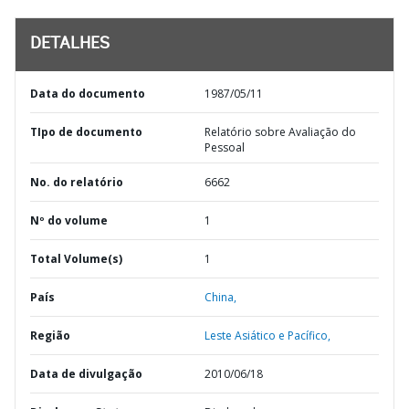
DETALHES
Data do documento
1987/05/11
TIpo de documento
Relatório sobre Avaliação do
Pessoal
No. do relatório
6662
Nº do volume
1
Total Volume(s)
1
País
China,
Região
Leste Asiático e Pacífico,
Data de divulgação
2010/06/18