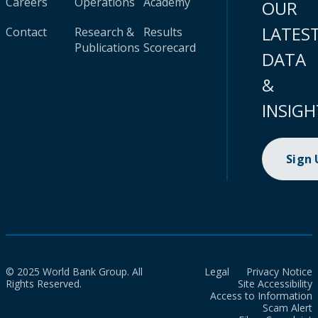
Careers
Operations
Academy
OUR
LATES
Contact
Research &
Results
Publications
Scorecard
DATA
&
INSIGH
Sign
© 2025 World Bank Group. All
Legal
Privacy Notice
Rights Reserved.
Site Accessibility
Access to Information
Scam Alert