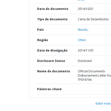
Data do documento
2014/10/21
TIpo de documento
Carta de Desembolso
País
Mundo,
Região
Other,
Data de divulgação
2014/11/07
Disclosure Status
Disclosed
Nome do documento
Official Documents-
Disbursement Letter fo
TF016794
Palavras-chave
Exibir mais