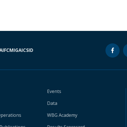
A
IFC
MIGA
ICSID
Events
Data
Operations
WBG Academy