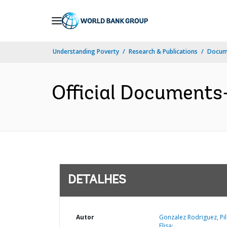
Skip
to
Main
Understanding Poverty
Research & Publications
Docume
Navigation
Official Documents
DETALHES
Autor
Gonzalez Rodriguez, Pil
Elisa;