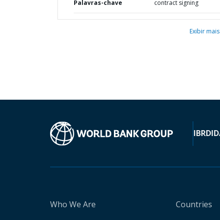
Palavras-chave
contract signing
Exibir mais
IBRD
ID
Who We Are
Countries