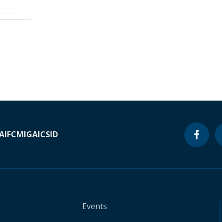
A
IFC
MIGA
ICSID
Events