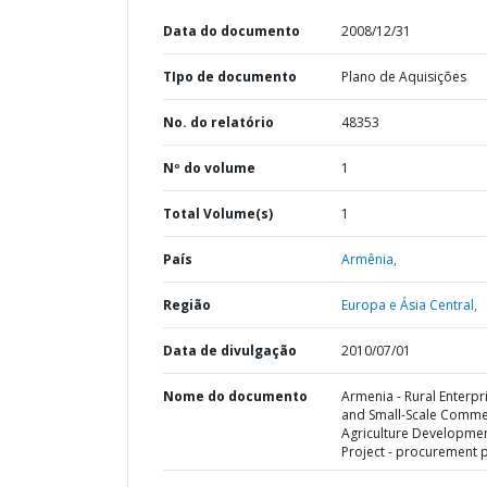
Data do documento
2008/12/31
TIpo de documento
Plano de Aquisições
No. do relatório
48353
Nº do volume
1
Total Volume(s)
1
País
Armênia,
Região
Europa e Ásia Central,
Data de divulgação
2010/07/01
Nome do documento
Armenia - Rural Enterpr
and Small-Scale Comme
Agriculture Developme
Project - procurement 