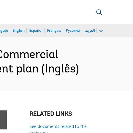
uguês
English
Español
Français
Русский
العربية
 Commercial
t plan (Inglês)
RELATED LINKS
See documents related to the
project(s)