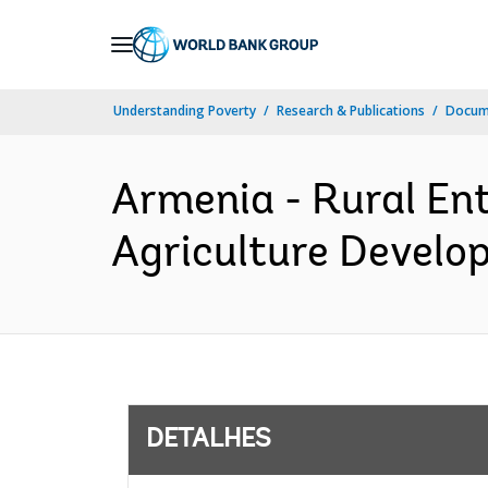
Skip
to
Main
Understanding Poverty
Research & Publications
Docume
Navigation
Armenia - Rural En
Agriculture Develop
DETALHES