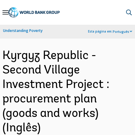
Skip
to
Main
Understanding Poverty
Esta página em:
Português
Navigation
Kyrgyz Republic -
Second Village
Investment Project :
procurement plan
(goods and works)
(Inglês)