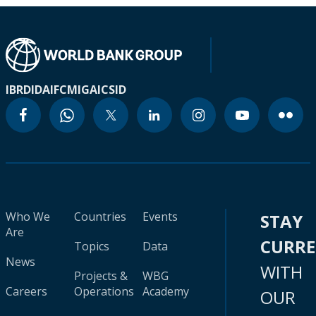
IBRD
IDA
IFC
MIGA
ICSID
Who We
Countries
Events
STAY
Are
CURR
Topics
Data
News
WITH
Projects &
WBG
Careers
Operations
Academy
OUR