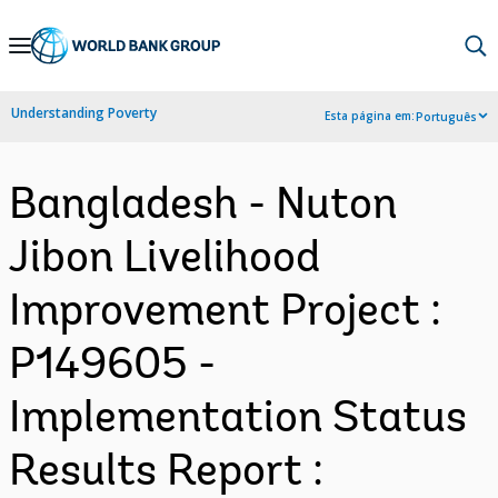
Skip
to
Main
Understanding Poverty
Esta página em:
Português
Navigation
Bangladesh - Nuton
Jibon Livelihood
Improvement Project :
P149605 -
Implementation Status
Results Report :