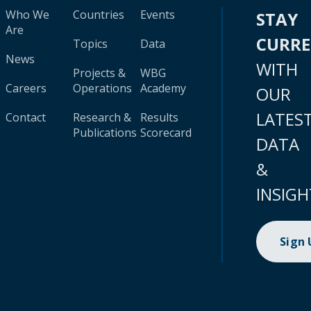
Who We
Countries
Events
STAY
Are
CURR
Topics
Data
News
WITH
Projects &
WBG
Careers
Operations
Academy
OUR
LATES
Contact
Research &
Results
Publications
Scorecard
DATA
&
INSIGH
Sign