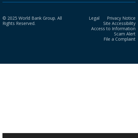
© 2025 World Bank Group. All
Legal
Privacy Notice
Rights Reserved.
Site Accessibility
Access to Information
Scam Alert
File a Complaint