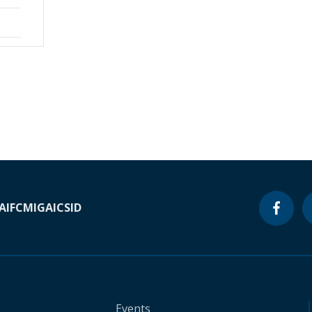
A
IFC
MIGA
ICSID
Events