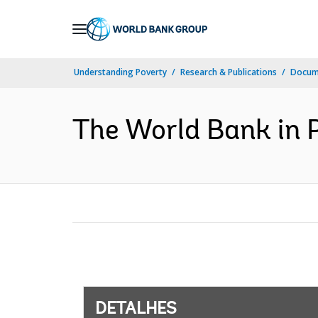
Skip
to
Main
Understanding Poverty
Research & Publications
Docume
Navigation
The World Bank in 
DETALHES