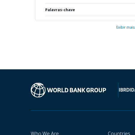
Palavras-chave
Exibir mais
IBRD
ID
Who We Are
Countries