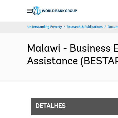
Skip
to
Main
Understanding Poverty
Research & Publications
Docume
Navigation
Malawi - Business 
Assistance (BESTAP)
DETALHES