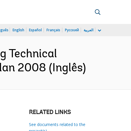
uguês
English
Español
Français
Русский
العربية
g Technical
lan 2008 (Inglês)
RELATED LINKS
See documents related to the
project(s)