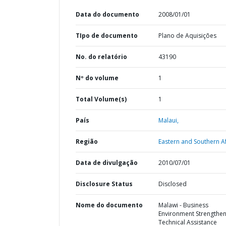
Data do documento
2008/01/01
TIpo de documento
Plano de Aquisições
No. do relatório
43190
Nº do volume
1
Total Volume(s)
1
País
Malaui,
Região
Eastern and Southern Af
Data de divulgação
2010/07/01
Disclosure Status
Disclosed
Nome do documento
Malawi - Business
Environment Strengthen
Technical Assistance