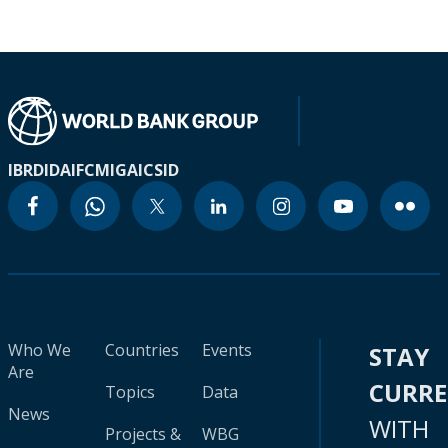
IBRD
IDA
IFC
MIGA
ICSID
Who We
Countries
Events
STAY
Are
CURR
Topics
Data
News
WITH
Projects &
WBG