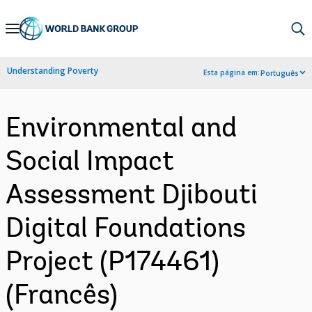
Skip
to
Main
Understanding Poverty
Esta página em:
Português
Navigation
Environmental and
Social Impact
Assessment Djibouti
Digital Foundations
Project (P174461)
(Francês)