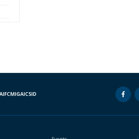
A
IFC
MIGA
ICSID