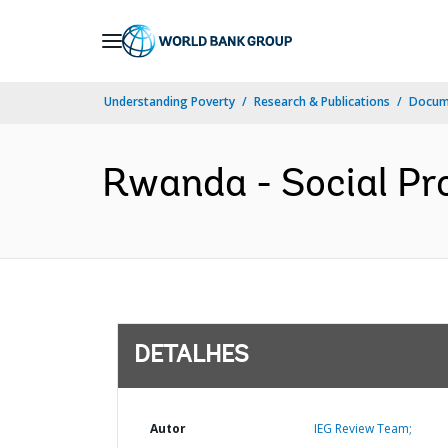
Skip
to
Main
Understanding Poverty
Research & Publications
Docume
Navigation
Rwanda - Social Pr
DETALHES
Autor
IEG Review Team;