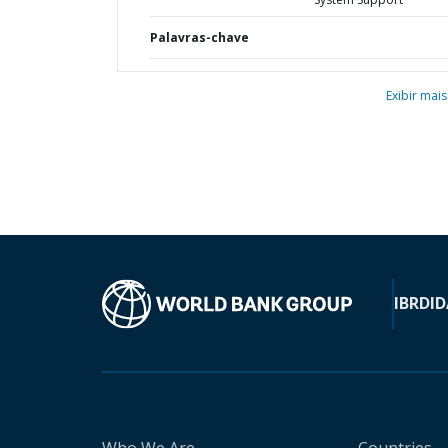
Palavras-chave
Exibir mais
IBRD
ID