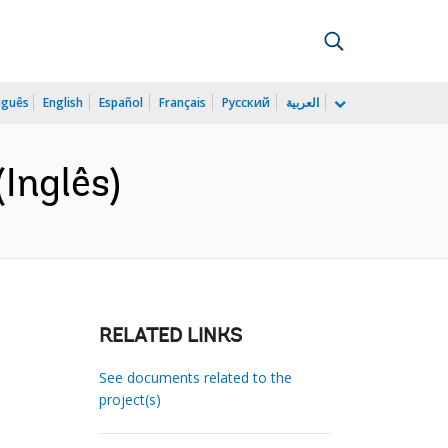
uguês
English
Español
Français
Русский
العربية
Inglês)
RELATED LINKS
See documents related to the
project(s)