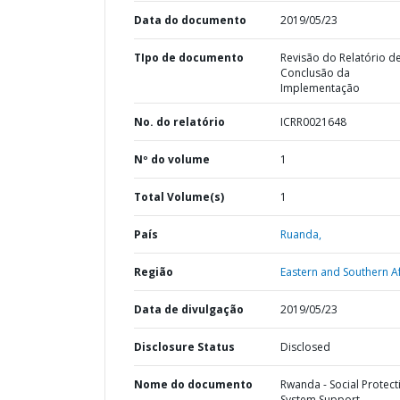
Data do documento
2019/05/23
TIpo de documento
Revisão do Relatório d
Conclusão da
Implementação
No. do relatório
ICRR0021648
Nº do volume
1
Total Volume(s)
1
País
Ruanda,
Região
Eastern and Southern Af
Data de divulgação
2019/05/23
Disclosure Status
Disclosed
Nome do documento
Rwanda - Social Protect
System Support