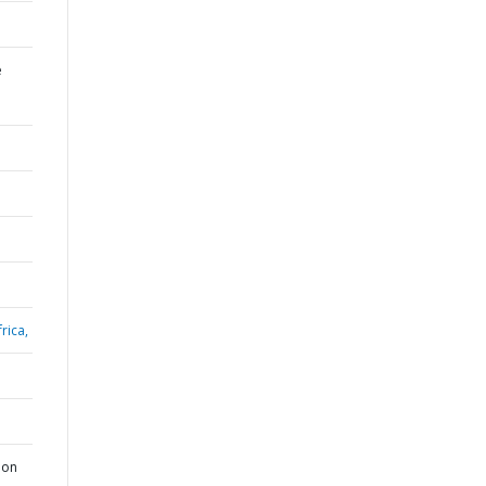
e
rica,
ion