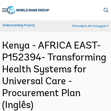
Skip
to
Main
Understanding Poverty
Esta página em:
Português
Navigation
Kenya - AFRICA EAST-
P152394- Transforming
Health Systems for
Universal Care -
Procurement Plan
(Inglês)