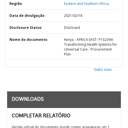
Região
Eastern and Southern Africa,
Data de divulgação
2021/02/18
Disclosure Status
Disclosed
Nome do documento
Kenya - AFRICA EAST- P152394-
Transforming Health Systems for
Universal Care - Procurement
Plan
Exibir mais
DOWNLOADS
COMPLETAR RELATÓRIO
Versão oficial do documento (pode conter assinaturas, etc.)