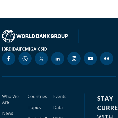
IBRD
IDA
IFC
MIGA
ICSID
Who We
Countries
Events
STAY
Are
CURR
Topics
Data
News
WITH