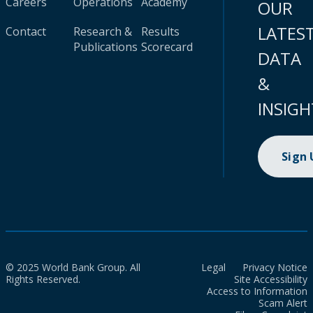
Careers
Operations
Academy
OUR
LATES
Contact
Research &
Results
Publications
Scorecard
DATA
&
INSIGH
Sign
© 2025 World Bank Group. All
Legal
Privacy Notice
Rights Reserved.
Site Accessibility
Access to Information
Scam Alert