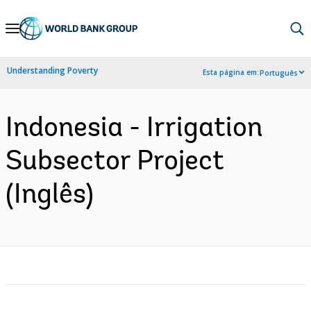
Skip
to
Main
Understanding Poverty
Esta página em:
Português
Navigation
Indonesia - Irrigation
Subsector Project
(Inglês)