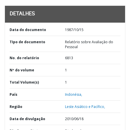
DETALHES
Data do documento
1987/10/15
TIpo de documento
Relatório sobre Avaliação do
Pessoal
No. do relatório
6813
Nº do volume
1
Total Volume(s)
1
País
Indonésia,
Região
Leste Asiático e Pacífico,
Data de divulgação
2010/06/18