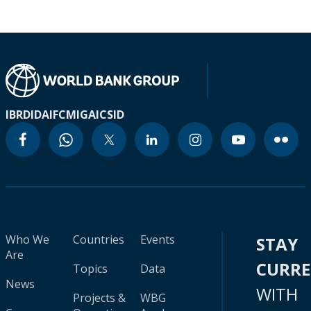
IBRD
IDA
IFC
MIGA
ICSID
Who We
Countries
Events
STAY
Are
CURR
Topics
Data
News
WITH
Projects &
WBG