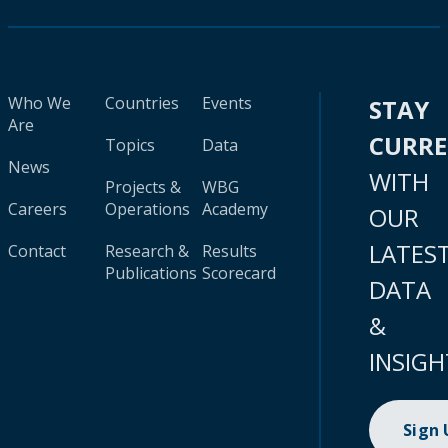
Who We
Countries
Events
STAY
Are
CURR
Topics
Data
News
WITH
Projects &
WBG
Careers
Operations
Academy
OUR
LATES
Contact
Research &
Results
Publications
Scorecard
DATA
&
INSIGH
Sign