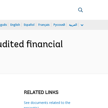
uguês
English
Español
Français
Русский
العربية
dited financial
RELATED LINKS
See documents related to the
project(s)