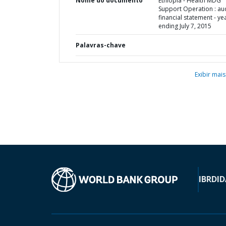
Nome do documento
Ethiopia - Health MDG
Support Operation : au
financial statement - ye
ending July 7, 2015
Palavras-chave
Exibir mais
IBRD
ID