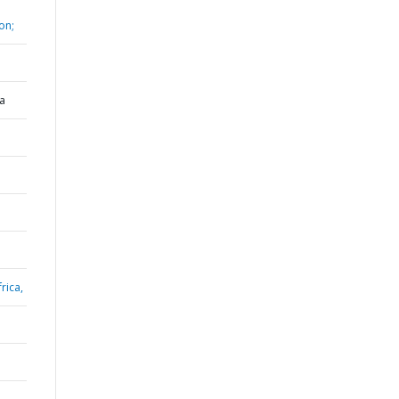
on;
a
rica,