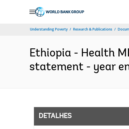
Skip
to
Main
Understanding Poverty
Research & Publications
Docume
Navigation
Ethiopia - Health M
statement - year end
DETALHES