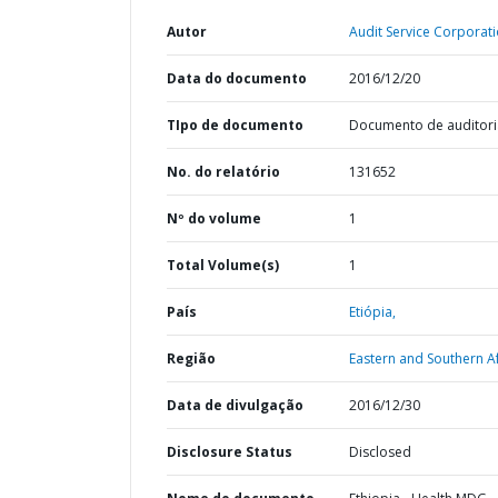
Autor
Audit Service Corporati
Data do documento
2016/12/20
TIpo de documento
Documento de auditori
No. do relatório
131652
Nº do volume
1
Total Volume(s)
1
País
Etiópia,
Região
Eastern and Southern Af
Data de divulgação
2016/12/30
Disclosure Status
Disclosed