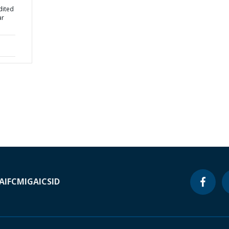
dited
ar
A
IFC
MIGA
ICSID