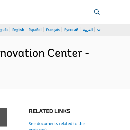
uguês
English
Español
Français
Русский
العربية
novation Center -
RELATED LINKS
See documents related to the
project(s)