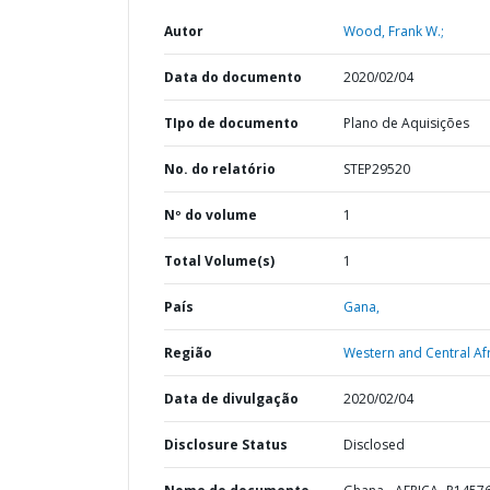
Autor
Wood, Frank W.;
Data do documento
2020/02/04
TIpo de documento
Plano de Aquisições
No. do relatório
STEP29520
Nº do volume
1
Total Volume(s)
1
País
Gana,
Região
Western and Central Afr
Data de divulgação
2020/02/04
Disclosure Status
Disclosed