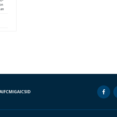
65-
on
lan
A
IFC
MIGA
ICSID