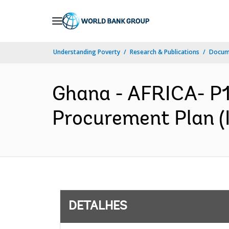
Skip
to
Main
Understanding Poverty
Research & Publications
Docume
Navigation
Ghana - AFRICA- P1
Procurement Plan (I
DETALHES