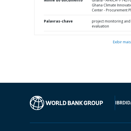
Nome do documento
Ghana - AFRICA- P1457
Ghana Climate Innovati
Center - Procurement P
Palavras-chave
project monitoring and
evaluation
Exibir mais
IBRD
ID