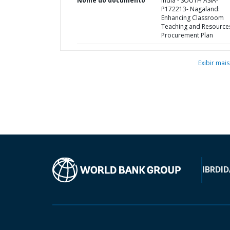
Nome do documento
India - SOUTH ASIA-
P172213- Nagaland:
Enhancing Classroom
Teaching and Resources
Procurement Plan
Exibir mais
IBRD
ID