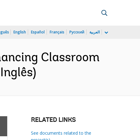
uguês
English
Español
Français
Русский
العربية
hancing Classroom
Inglês)
RELATED LINKS
See documents related to the
project(s)