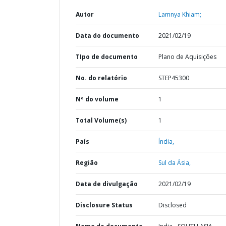
Autor
Lamnya Khiam;
Data do documento
2021/02/19
TIpo de documento
Plano de Aquisições
No. do relatório
STEP45300
Nº do volume
1
Total Volume(s)
1
País
Índia,
Região
Sul da Ásia,
Data de divulgação
2021/02/19
Disclosure Status
Disclosed