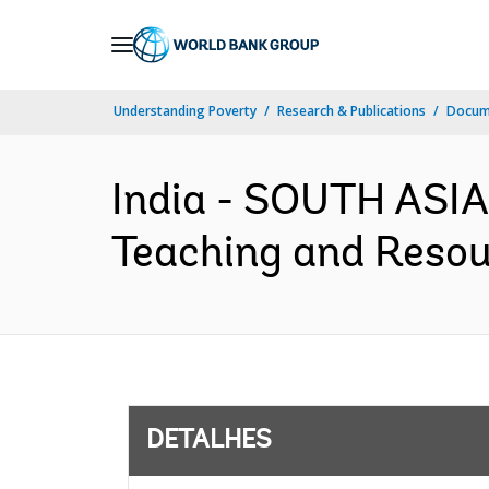
Skip
to
Main
Understanding Poverty
Research & Publications
Docume
Navigation
India - SOUTH ASIA
Teaching and Resour
DETALHES