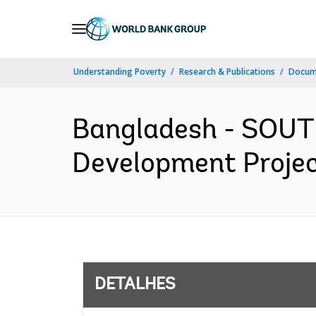
Skip
to
Main
Understanding Poverty
Research & Publications
Docume
Navigation
Bangladesh - SOUTH
Development Project
DETALHES