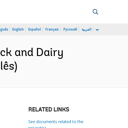
uguês
English
Español
Français
Русский
العربية
ck and Dairy
lês)
RELATED LINKS
See documents related to the
project(s)