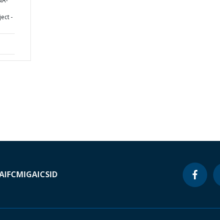
IA-
ect -
A
IFC
MIGA
ICSID