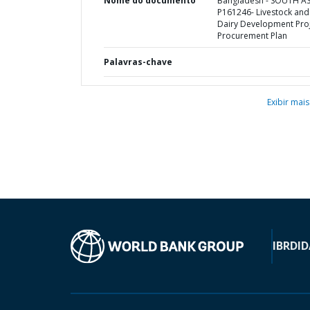
Nome do documento
Bangladesh - SOUTH AS
P161246- Livestock and
Dairy Development Proj
Procurement Plan
Palavras-chave
Exibir mais
IBRD
ID